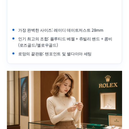
가장 완벽한 사이즈: 레이디 데이트저스트 28mm
인기 최고의 조합: 플루티드 베젤 + 쥬빌리 밴드 + 콤비
(로즈골드/옐로우골드)
로망의 끝판왕: 텐포인트 및 별다이아 세팅