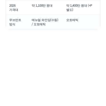
2026
약 1,100만 원대
약 1,400만 원대 (+P
가격대
별도)
무브먼트
매뉴얼 와인딩(수동)
오토매틱
방식
/ 오토매틱