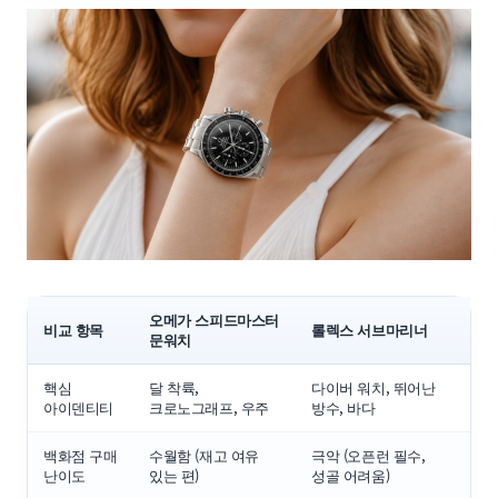
오메가 스피드마스터
비교 항목
롤렉스 서브마리너
문워치
핵심
달 착륙,
다이버 워치, 뛰어난
아이덴티티
크로노그래프, 우주
방수, 바다
백화점 구매
수월함 (재고 여유
극악 (오픈런 필수,
난이도
있는 편)
성골 어려움)