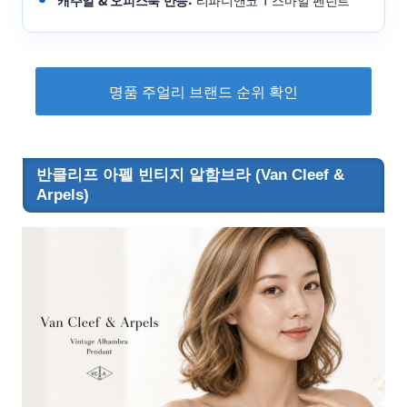
캐주얼 & 오피스룩 만능:
티파니앤코 T 스마일 펜던트
명품 주얼리 브랜드 순위 확인
반클리프 아펠 빈티지 알함브라 (Van Cleef &
Arpels)