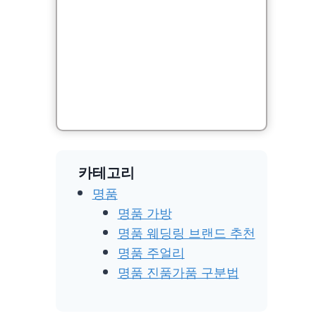
카테고리
명품
명품 가방
명품 웨딩링 브랜드 추천
명품 주얼리
명품 진품가품 구분법