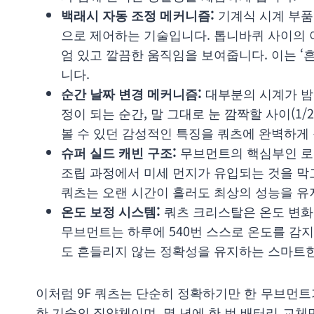
백래시 자동 조정 메커니즘:
기계식 시계 부품
으로 제어하는 기술입니다. 톱니바퀴 사이의 
엄 있고 깔끔한 움직임을 보여줍니다. 이는 ‘
니다.
순간 날짜 변경 메커니즘:
대부분의 시계가 밤 
정이 되는 순간, 말 그대로 눈 깜짝할 사이(1
볼 수 있던 감성적인 특징을 쿼츠에 완벽하게
슈퍼 실드 캐빈 구조:
무브먼트의 핵심부인 로
조립 과정에서 미세 먼지가 유입되는 것을 막고
쿼츠는 오랜 시간이 흘러도 최상의 성능을 유
온도 보정 시스템:
쿼츠 크리스탈은 온도 변화
무브먼트는 하루에 540번 스스로 온도를 감지
도 흔들리지 않는 정확성을 유지하는 스마트
이처럼 9F 쿼츠는 단순히 정확하기만 한 무브먼
한 기술의 집약체이며, 몇 년에 한 번 배터리 교