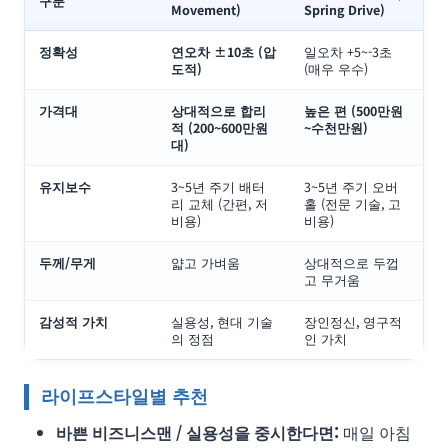
구분
Movement)
Spring Drive)
정확성
연오차 ±10초 (압
일오차 +5~-3초
도적)
(매우 우수)
가격대
상대적으로 합리
높은 편 (500만원
적 (200~600만원
~수천만원)
대)
유지보수
3~5년 주기 배터
3~5년 주기 오버
리 교체 (간편, 저
홀 (전문 기술, 고
비용)
비용)
두께/무게
얇고 가벼움
상대적으로 두껍
고 무거움
감성적 가치
실용성, 현대 기술
장인정신, 영구적
의 정점
인 가치
라이프스타일별 추천
바쁜 비즈니스맨 / 실용성을 중시한다면:
매일 아침