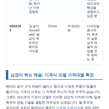
얼, 뛰어
세이코의
난 가격
핵심을
경쟁력
경험하고
싶은 분
SBGX35
‘눈송이
37mm
약 625만
디자인을
5
(Snowfl
원
중시하
ake)’ 질
며, 쿼츠
감의 독
의 실용
보적인
성과 예
화이트
술적 감
다이얼
성을 모
두 원하
는 분
심장이 뛰는 예술: 기계식 모델 가격대별 특징
배터리 없이 오직 태엽이 풀리는 힘으로 수많은 부품이 맞물려
돌아가는 기계식 시계는 그 자체로 하나의 작은 우주와 같습니다.
그랜드 세이코의 기계식 모델은 이러한 감성적 가치에 더해, 일본
특유의 정밀 기술을 결합한 자부심의 상징입니다. 물 흐르듯
부드러운 초침의 움직임이 특징인
스프링 드라이브
와 초당 10번