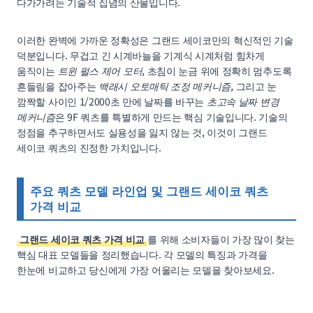
다가가려는 기술적 집념의 산물입니다.
이러한 완벽에 가까운 정확성은 그랜드 세이코만의 혁신적인 기술
덕분입니다. 무겁고 긴 시계바늘을 기계식 시계처럼 힘차게
움직이는
트윈 펄스 제어 모터
, 초침이 눈금 위에 정확히 멈추도록
흔들림을 잡아주는
백래시 오토매틱 조정 메커니즘
, 그리고 눈
깜짝할 사이인 1/2000초 만에 날짜를 바꾸는
초고속 날짜 변경
메커니즘
은 9F 쿼츠를 특별하게 만드는 핵심 기술입니다. 기술의
정점을 추구하면서도 실용성을 잃지 않는 것, 이것이 그랜드
세이코 쿼츠의 진정한 가치입니다.
주요 쿼츠 모델 라인업 및 그랜드 세이코 쿼츠
가격 비교
그랜드 세이코 쿼츠 가격 비교
를 위해 소비자들이 가장 많이 찾는
핵심 대표 모델들을 정리했습니다. 각 모델의 특징과 가격을
한눈에 비교하고 당신에게 가장 어울리는 모델을 찾아보세요.