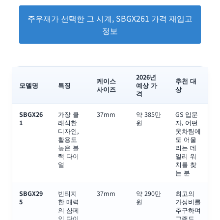
주우재가 선택한 그 시계, SBGX261 가격 재입고
정보
2026년
케이스
추천 대
모델명
특징
예상 가
사이즈
상
격
SBGX26
가장 클
37mm
약 385만
GS 입문
1
래식한
원
자, 어떤
디자인,
옷차림에
활용도
도 어울
높은 블
리는 데
랙 다이
일리 워
얼
치를 찾
는 분
SBGX29
빈티지
37mm
약 290만
최고의
5
한 매력
원
가성비를
의 샴페
추구하며
인 다이
그랜드