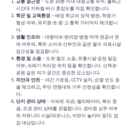
교통 접근성
– 도보 10분 이내 대중교통 유무, 출퇴근
시간대 지하철·버스 혼잡도를 직접 확인합니다.
학군 및 교육환경
– 배정 학교의 성적·평판, 학원가
형성 여부, 유치원·초·중·고 통학 거리까지 체크합니
다.
생활 인프라
– 대형마트·편의점·병원·약국·관공서 존
재 여부와, 특히 소아과·산부인과 같은 필수 의료시설
접근성을 점검합니다.
환경 및 소음
– 도로·철도 소음, 유흥시설·공장 밀집
여부, 쓰레기 처리장 위치 등을 확인합니다. 산책로·
공원 같은 여가 공간도 중요한 요소입니다.
치안과 안전
– 야간 가로등, CCTV 설치, 순찰 빈도 등
을 체크하고, 주민 연령대와 거주 안정성을 확인합니
다.
단지 관리 상태
– 아파트 외관, 엘리베이터, 복도 청
결, 조경 관리 상태를 관찰합니다. 경비원 상주 여부
와 커뮤니티 시설(피트니스, 어린이 놀이터 등)도 점
검 대상입니다.