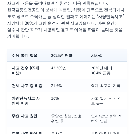
사고의 내용을 들여다보면 위험성은 더욱 명확해집니다.
한국교통안전공단의 분석에 따르면, 차량이 단독으로 전복되거나
도로 밖으로 추락하는 등 심각한 결과로 이어지는 ‘차량단독사고’
사망자의 30%가 고령 운전자 관련 사고였습니다. 이는 순간의
실수나 판단 착오가 치명적인 결과로 이어질 확률이 높다는 것을
의미합니다.
주요 통계 항목
2025년 현황
시사점
사고 건수 (65세
42,369건
2020년 대비
이상)
36.4% 급증
전체 사고 중 비중
21.6%
역대 최고치 기록
차량단독사고 사
30%
사고 발생 시 심각
망자 비중
도 높음
주요 사고 원인
중앙선 침범, 신호
인지/판단 능력 저
위반 등
하와 연관
주요 사고 발생 장
교차로
복잡한 정보 처리