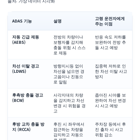
출처: 가상 데이터 시각화
고령 운전자에게
ADAS 기능
설명
주는 이점
자동 긴급 제동
전방의 차량이나
반응 속도 저하를
(AEBS)
보행자를 감지해
보완하여 전방 추
충돌 위험 시 스스
돌 사고 예방
로 제동
차선 이탈 경고
방향지시등 없이
집중력 저하로 인
(LDWS)
차선을 넘으면 경
한 차선 이탈 사고
고음이나 진동으
방지
로 알림
후측방 충돌 경고
사각지대의 차량
좁아진 시야를 보
(BCW)
을 감지하고 차선
완하여 차선 변경
변경 시 위험을 경
시 사고 예방
고
후방 교차 충돌 방
후진 시 좌우에서
주차장 등에서 후
지 (RCCA)
접근하는 차량을
진 출차 시 사고
감지하고 자동으
위험 감소
로 제동