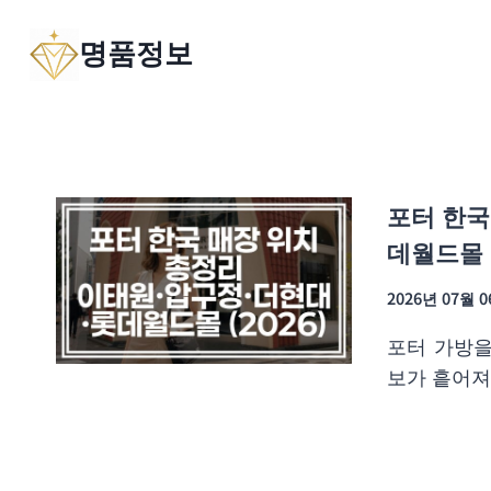
Skip
명품정보
to
content
포터 한국
데월드몰 (
2026년 07월 
포터 가방을
보가 흩어져