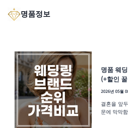
Skip
명품정보
to
content
명품 웨딩
(+할인 꿀
2026년 05월 
결혼을 앞두
문에 막막함