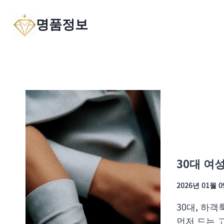
Skip
명품정보
to
content
30대 여
2026년 01월 
30대, 하
먼저 드는 고