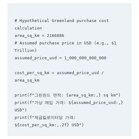
# Hypothetical Greenland purchase cost 
calculation

area_sq_km = 2166086

# Assumed purchase price in USD (e.g., $1 
Trillion)

assumed_price_usd = 1_000_000_000_000

cost_per_sq_km = assumed_price_usd / 
area_sq_km

print(f"그린란드 면적: {area_sq_km:,} sq km")

print(f"가상 매입 가격: ${assumed_price_usd:,} 
USD")

print(f"제곱킬로미터당 가격: 