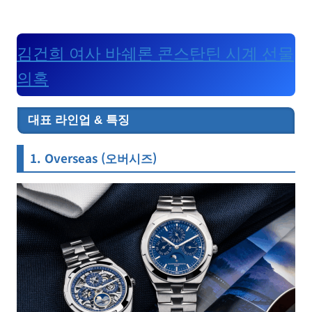
김건희 여사 바쉐론 콘스탄틴 시계 선물
의혹
대표 라인업 & 특징
1. Overseas (오버시즈)