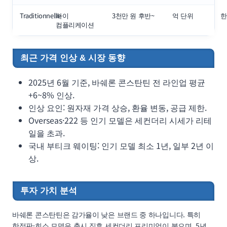
Traditionnelle
하이
3천만 원 후반~
억 단위
한
컴플리케이션
최근 가격 인상 & 시장 동향
2025년 6월 기준, 바쉐론 콘스탄틴 전 라인업 평균
+6~8% 인상.
인상 요인: 원자재 가격 상승, 환율 변동, 공급 제한.
Overseas·222 등 인기 모델은 세컨더리 시세가 리테
일을 초과.
국내 부티크 웨이팅: 인기 모델 최소 1년, 일부 2년 이
상.
투자 가치 분석
바쉐론 콘스탄틴은 감가율이 낮은 브랜드 중 하나입니다. 특히
한정판·희소 모델은 출시 직후 세컨더리 프리미엄이 붙으며, 5년