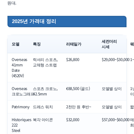
원대.
2025년 가격대 정리
세컨더리
모델
특징
리테일가
웨
시세
Overseas
럭셔리 스포츠,
$26,800
$29,000~$30,000
1
41mm
교체형 스트랩
Date
(4520V)
Overseas
스포츠 크로노,
€88,500 (골드)
모델별 상이
1
크로노그래프
42.5mm
이
Patrimony
드레스 워치
2천만 원 후반~
모델별 상이
짧
Historiques
복각 아이콘
$32,000
$57,000~$60,000
매
222
희
Steel