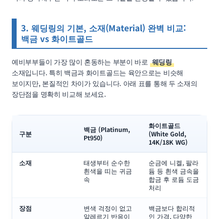
3. 웨딩링의 기본, 소재(Material) 완벽 비교:
백금 vs 화이트골드
예비부부들이 가장 많이 혼동하는 부분이 바로
웨딩링
소재입니다. 특히 백금과 화이트골드는 육안으로는 비슷해
보이지만, 본질적인 차이가 있습니다. 아래 표를 통해 두 소재의
장단점을 명확히 비교해 보세요.
화이트골드
백금 (Platinum,
구분
(White Gold,
Pt950)
14K/18K WG)
소재
태생부터 순수한
순금에 니켈, 팔라
흰색을 띠는 귀금
듐 등 흰색 금속을
속
합금 후 로듐 도금
처리
장점
변색 걱정이 없고
백금보다 합리적
알레르기 반응이
인 가격, 다양한