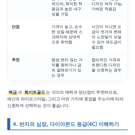
적으며, 묵직한 착
디자인 제작 가능,
용감과 높은 내구
가벼운 착용감
성을 가짐
단점
가격이 높고, 순수
시간이 지나면 도
한 성질 때문에 스
금이 벗겨져 본래
크래치에 상대적
의 노란빛이 보일
으로 취약함
수 있어 재도금이
필요함
추천
평생 변치 않는 가
합리적인 가격과
치를 원하거나 금
트렌디한 디자인
속 알레르기가 있
을 선호하는 경우
는 경우
백금
과
화이트골드
는 각각의 매력과 장단점이 뚜렷하므로,
예산과 라이프스타일, 그리고 어떤 가치에 중점을 두는지에 따라
신중하게 선택하는 것이 좋습니다.
4. 반지의 심장, 다이아몬드 등급(4C) 이해하기