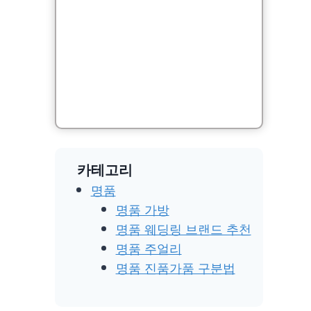
카테고리
명품
명품 가방
명품 웨딩링 브랜드 추천
명품 주얼리
명품 진품가품 구분법