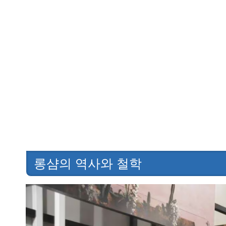
롱샴의 역사와 철학